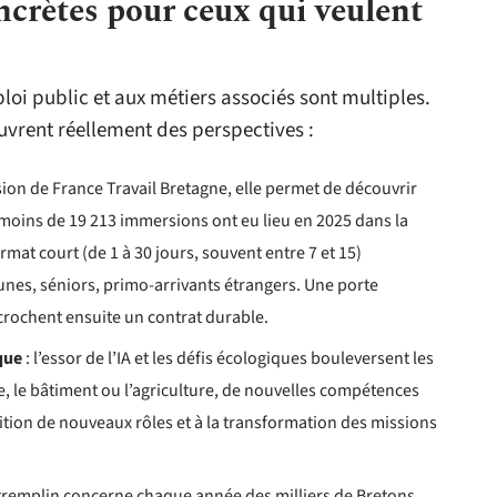
ncrètes pour ceux qui veulent
ploi public et aux métiers associés sont multiples.
ouvrent réellement des perspectives :
sion de France Travail Bretagne, elle permet de découvrir
s moins de 19 213 immersions ont eu lieu en 2025 dans la
mat court (de 1 à 30 jours, souvent entre 7 et 15)
unes, séniors, primo-arrivants étrangers. Une porte
décrochent ensuite un contrat durable.
que
: l’essor de l’IA et les défis écologiques bouleversent les
ie, le bâtiment ou l’agriculture, de nouvelles compétences
arition de nouveaux rôles et à la transformation des missions
e tremplin concerne chaque année des milliers de Bretons.