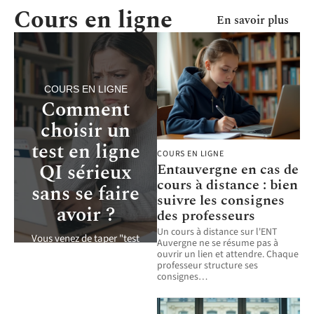
Cours en ligne
En savoir plus
COURS EN LIGNE
Comment
choisir un
test en ligne
COURS EN LIGNE
QI sérieux
Entauvergne en cas de
cours à distance : bien
sans se faire
suivre les consignes
avoir ?
des professeurs
Un cours à distance sur l'ENT
Vous venez de taper "test
Auvergne ne se résume pas à
en ligne QI" dans Google,
ouvrir un lien et attendre. Chaque
et la première page
professeur structure ses
affiche une dizaine de
…
consignes
…
5 août 2026